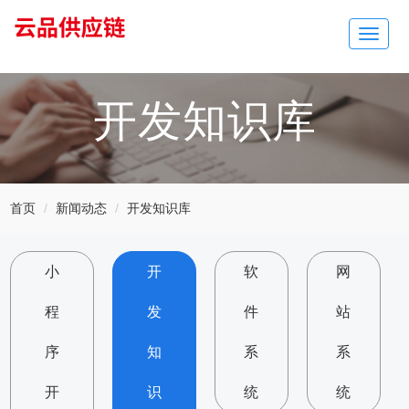
Toggle
navigat
开发知识库
首页
新闻动态
开发知识库
小
开
软
网
程
发
件
站
序
知
系
系
开
识
统
统