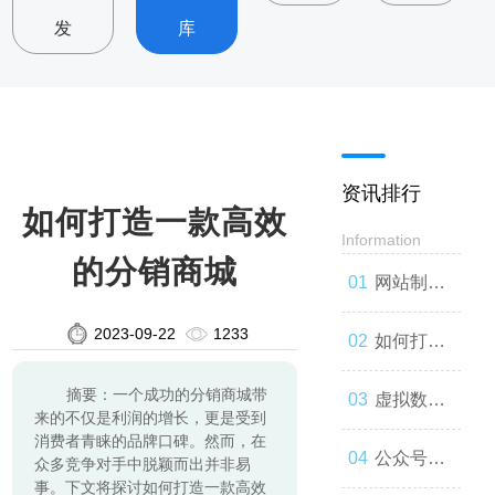
发
库
资讯排行
如何打造一款高效
Information
的分销商城
网站制
2023-09-22
1233
作：让你
如何打造
摘要：一个成功的分销商城带
的品牌与
一款高效
虚拟数字
来的不仅是利润的增长，更是受到
消费者青睐的品牌口碑。然而，在
世界联系
的网站
人：技术
公众号开
众多竞争对手中脱颖而出并非易
事。下文将探讨如何打造一款高效