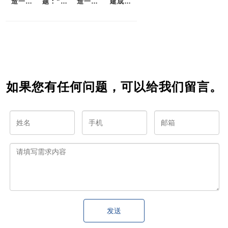
造一个
题：“实
造一款
建成功
优秀的
现商业
完美的
的分销
分销商
增长：
分销商
商城？
城？
如何打
城
造一个
成功的
分销商
城”
如果您有任何问题，可以给我们留言。
发送