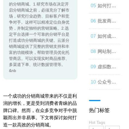
的分销商城。1.研究市场在决定开
起来
与人类事
发：如何
如何打造
启分销商城之前，必须充分了解市
场，研究行业趋势、目标客户和竞
务的交错
让你的公
一个优秀
批发商
争对手。这样可以精准定位自身优
势，并制定独特的营销策略。2.选
定平台选择一个可靠的分销平台是
众号成为
的分销商
城：为什
如何成为
打造成功分销商城的关键。云派分
销商城提供了完整的营销支持和丰
人们心中
城？
么您应该
微信小程
网站制作
富的功能模块，帮助管理员优化托
管商店。可以实现实时商品推荐、
多渠道下单、统计数据管理等。
的第一选
考虑加
序开发高
流程与技
虚拟数字
&nb
择
入？
手？
巧
人：从奇
公众号开
一个成功的分销商城带来的不仅是利
思妙想到
发：打造
润的增长，更是受到消费者青睐的品
热门标签
牌口碑。然而，在众多竞争对手中脱
现实
一款受欢
颖而出并非易事。下文将探讨如何打
Hot Tags
造一款高效的分销商城。
迎的社交