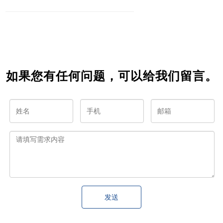
如何让
打造一
&nbsp;
突破平
你的公
款受欢
——
凡，走
众号成
迎的社
&nbsp;
向优秀
为人们
交媒体
从零开
心中的
应用
始开启
第一选
你的营
择
销之路
如果您有任何问题，可以给我们留言。
发送