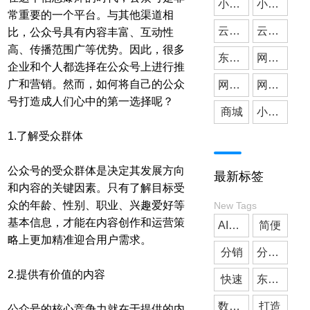
小微公司
小程序开发
常重要的一个平台。与其他渠道相
云派网络
媒体应用
云派小程序开发
比，公众号具有内容丰富、互动性
高、传播范围广等优势。因此，很多
东莞小程序开发
网站建设
企业和个人都选择在公众号上进行推
广和营销。然而，如何将自己的公众
网站搭建
网站开发
号打造成人们心中的第一选择呢？
商城
小程序商城
1.了解受众群体
公众号的受众群体是决定其发展方向
最新标签
和内容的关键因素。只有了解目标受
众的年龄、性别、职业、兴趣爱好等
New Tags
基本信息，才能在内容创作和运营策
AI客服
简便
略上更加精准迎合用户需求。
分销
分销商城
2.提供有价值的内容
快速
东莞小程序开发
数字人
打造
公众号的核心竞争力就在于提供的内