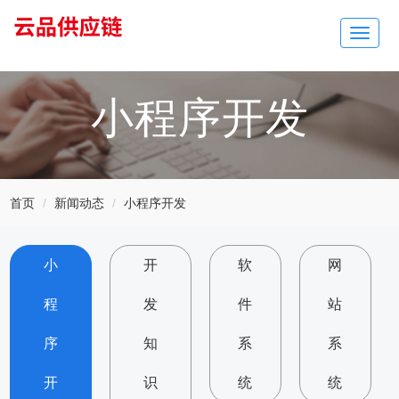
Toggle
navigat
小程序开发
首页
新闻动态
小程序开发
小
开
软
网
程
发
件
站
序
知
系
系
开
识
统
统