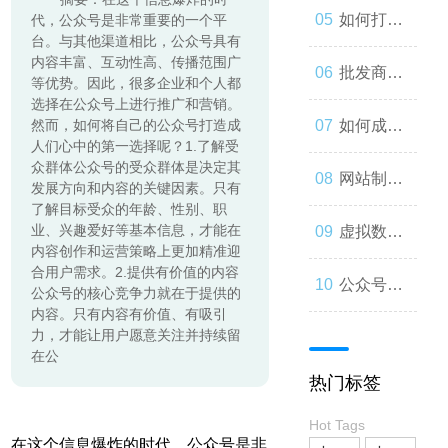
起来
与人类事
发：如何
如何打造
代，公众号是非常重要的一个平
台。与其他渠道相比，公众号具有
内容丰富、互动性高、传播范围广
务的交错
让你的公
一个优秀
批发商
等优势。因此，很多企业和个人都
选择在公众号上进行推广和营销。
众号成为
的分销商
城：为什
然而，如何将自己的公众号打造成
如何成为
人们心中的第一选择呢？1.了解受
众群体公众号的受众群体是决定其
人们心中
城？
么您应该
微信小程
网站制作
发展方向和内容的关键因素。只有
了解目标受众的年龄、性别、职
的第一选
考虑加
序开发高
业、兴趣爱好等基本信息，才能在
流程与技
虚拟数字
内容创作和运营策略上更加精准迎
合用户需求。2.提供有价值的内容
择
入？
手？
巧
人：从奇
公众号开
公众号的核心竞争力就在于提供的
内容。只有内容有价值、有吸引
力，才能让用户愿意关注并持续留
思妙想到
发：打造
在公
热门标签
现实
一款受欢
Hot Tags
迎的社交
在这个信息爆炸的时代，公众号是非