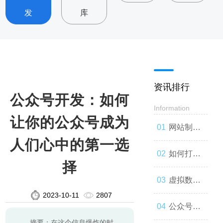
发
库
资讯排行
公众号开发：如何
Information
让你的公众号成为
网站制
人们心中的第一选
作：让你
如何打造
择
的品牌与
一款高效
虚拟数字
2023-10-11
2807
世界联系
的网站
人：技术
公众号开
摘要：在这个信息爆炸的时