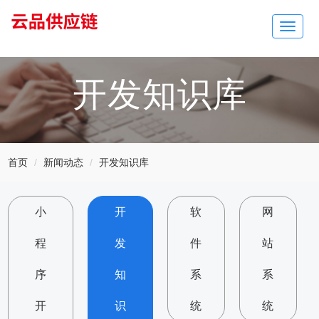
Toggle
navigat
开发知识库
首页
新闻动态
开发知识库
小
开
软
网
程
发
件
站
序
知
系
系
开
识
统
统