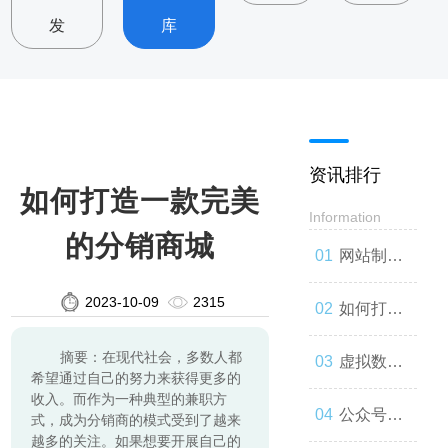
发
库
资讯排行
如何打造一款完美
Information
的分销商城
网站制
2023-10-09
2315
作：让你
如何打造
摘要：在现代社会，多数人都
的品牌与
一款高效
虚拟数字
希望通过自己的努力来获得更多的
收入。而作为一种典型的兼职方
世界联系
的网站
人：技术
公众号开
式，成为分销商的模式受到了越来
越多的关注。如果想要开展自己的