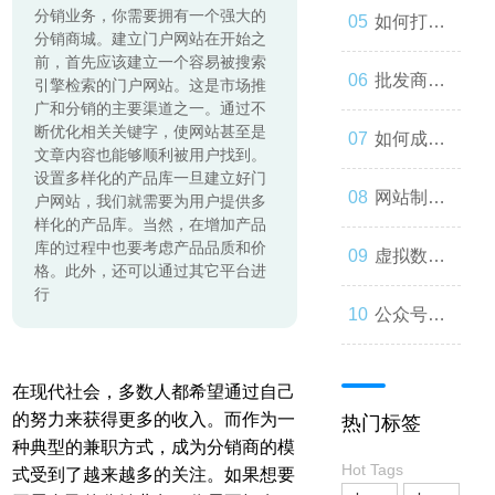
分销业务，你需要拥有一个强大的
起来
与人类事
发：如何
如何打造
分销商城。建立门户网站在开始之
前，首先应该建立一个容易被搜索
务的交错
让你的公
一个优秀
批发商
引擎检索的门户网站。这是市场推
广和分销的主要渠道之一。通过不
断优化相关关键字，使网站甚至是
众号成为
的分销商
城：为什
如何成为
文章内容也能够顺利被用户找到。
设置多样化的产品库一旦建立好门
人们心中
城？
么您应该
微信小程
网站制作
户网站，我们就需要为用户提供多
样化的产品库。当然，在增加产品
库的过程中也要考虑产品品质和价
的第一选
考虑加
序开发高
流程与技
虚拟数字
格。此外，还可以通过其它平台进
行
择
入？
手？
巧
人：从奇
公众号开
思妙想到
发：打造
在现代社会，多数人都希望通过自己
的努力来获得更多的收入。而作为一
热门标签
现实
一款受欢
种典型的兼职方式，成为分销商的模
Hot Tags
式受到了越来越多的关注。如果想要
迎的社交