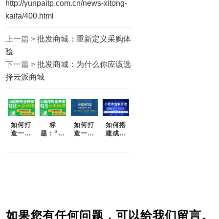
http://yunpaitp.com.cn/news-xitong-
kaifa/400.html
上一篇 >
批发商城：重新定义采购体
验
下一篇 >
批发商城：为什么你应该选
择云派商城
如何打
标
如何打
如何搭
造一个
题：“实
造一款
建成功
优秀的
现商业
完美的
的分销
分销商
增长：
分销商
商城？
城？
如何打
城
造一个
成功的
分销商
城”
如果您有任何问题，可以给我们留言。