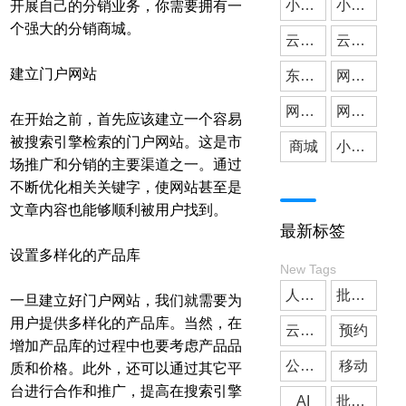
小微公司
小程序开发
开展自己的分销业务，你需要拥有一
个强大的分销商城。
云派网络
媒体应用
云派小程序开发
建立门户网站
东莞小程序开发
网站建设
网站搭建
网站开发
在开始之前，首先应该建立一个容易
被搜索引擎检索的门户网站。这是市
商城
小程序商城
场推广和分销的主要渠道之一。通过
不断优化相关关键字，使网站甚至是
文章内容也能够顺利被用户找到。
最新标签
设置多样化的产品库
New Tags
人工智能
批发小程序
一旦建立好门户网站，我们就需要为
用户提供多样化的产品库。当然，在
云派网络
预约
增加产品库的过程中也要考虑产品品
公众号开发
移动
质和价格。此外，还可以通过其它平
台进行合作和推广，提高在搜索引擎
AI
批发小程序商城