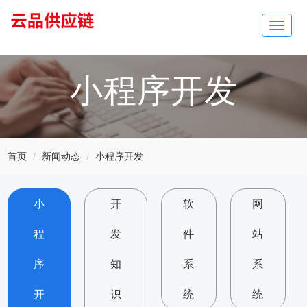
Toggle
navigat
小程序开发
首页
新闻动态
小程序开发
小
开
软
网
程
发
件
站
序
知
系
系
开
识
统
统