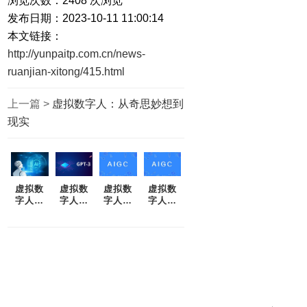
浏览次数：
2408
次浏览
发布日期：2023-10-11 11:00:14
本文链接：
http://yunpaitp.com.cn/news-
ruanjian-xitong/415.html
上一篇 >
虚拟数字人：从奇思妙想到
现实
虚拟数
虚拟数
虚拟数
虚拟数
字人：
字人：
字人：
字人：
技术与
从奇思
创造可
超越人
人类事
妙想到
触及未
类的智
务的交
现实
来
慧与创
错
造力