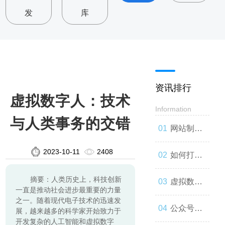
发
库
资讯排行
虚拟数字人：技术
Information
与人类事务的交错
网站制
2023-10-11
2408
作：让你
如何打造
摘要：人类历史上，科技创新
的品牌与
一款高效
虚拟数字
一直是推动社会进步最重要的力量
之一。随着现代电子技术的迅速发
世界联系
的网站
人：技术
公众号开
展，越来越多的科学家开始致力于
开发复杂的人工智能和虚拟数字