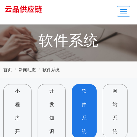
Toggle
navigat
软件系统
首页
新闻动态
软件系统
小
开
软
网
程
发
件
站
序
知
系
系
开
识
统
统