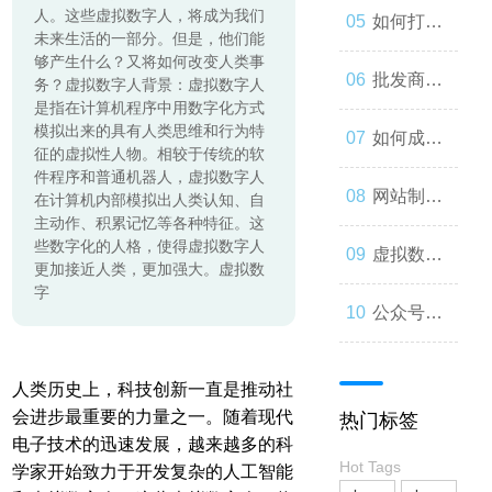
人。这些虚拟数字人，将成为我们
起来
与人类事
发：如何
如何打造
未来生活的一部分。但是，他们能
够产生什么？又将如何改变人类事
务的交错
让你的公
一个优秀
批发商
务？虚拟数字人背景：虚拟数字人
是指在计算机程序中用数字化方式
模拟出来的具有人类思维和行为特
众号成为
的分销商
城：为什
如何成为
征的虚拟性人物。相较于传统的软
件程序和普通机器人，虚拟数字人
人们心中
城？
么您应该
微信小程
网站制作
在计算机内部模拟出人类认知、自
主动作、积累记忆等各种特征。这
些数字化的人格，使得虚拟数字人
的第一选
考虑加
序开发高
流程与技
虚拟数字
更加接近人类，更加强大。虚拟数
字
择
入？
手？
巧
人：从奇
公众号开
思妙想到
发：打造
人类历史上，科技创新一直是推动社
会进步最重要的力量之一。随着现代
热门标签
现实
一款受欢
电子技术的迅速发展，越来越多的科
Hot Tags
学家开始致力于开发复杂的人工智能
迎的社交