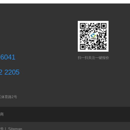
 6041
扫一扫关注一键报价
2 2205
区体育路2号
商
7号
|
Sitemap