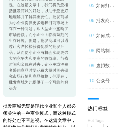
起来
视。在这篇文章中，我们将为您概
与人类事
发：如何
如何打造
括批发商城的好处，以助于您更好
地理解并了解其重要性。批发商城
务的交错
让你的公
一个优秀
批发商
为小企业提供更多选择目前市场上
存在一种问题，即大型企业垄断了
市场份额，而小企业面临着苛刻的
众号成为
的分销商
城：为什
如何成为
生存环境。但是，批发商城可以通
过让客户轻松获得优质的批发产
人们心中
城？
么您应该
微信小程
网站制作
品，从而使小企业有机会实现更强
大的竞争力和更高的收益率。节省
的第一选
时间和金钱在过去，企业主或消费
考虑加
序开发高
流程与技
虚拟数字
者采购商品时要花费大量时间去研
究市场行情和商品价格，但现在，
择
入？
手？
巧
人：从奇
公众号开
批发商城为此提供了一个可靠的解
决方
思妙想到
发：打造
批发商城无疑是现代企业和个人都必
热门标签
现实
一款受欢
须关注的一种商业模式，而这种模式
的好处也不容忽视。在这篇文章中，
Hot Tags
迎的社交