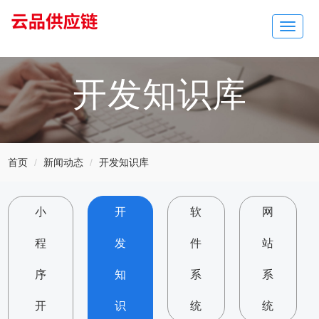
Toggle
navigat
开发知识库
首页
新闻动态
开发知识库
小
开
软
网
程
发
件
站
序
知
系
系
开
识
统
统