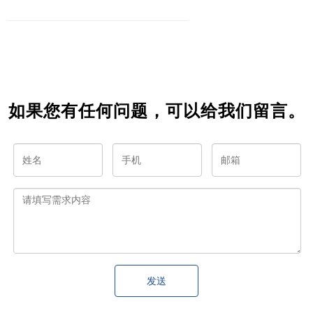
什么您
什么你
新定义
处是什
应该考
应该选
采购体
么？-一
虑加
择云派
验
篇详细
入？
商城
解析
如果您有任何问题，可以给我们留言。
发送