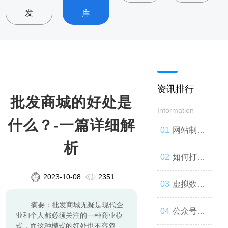
发
库
资讯排行
批发商城的好处是
Information
什么？-一篇详细解
网站制
析
作：让你
如何打造
2023-10-08
2351
的品牌与
一款高效
虚拟数字
摘要：批发商城无疑是现代企
世界联系
的网站
人：技术
公众号开
业和个人都必须关注的一种商业模
式，而这种模式的好处也不容忽