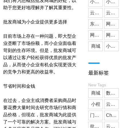
我们将为您概括批发商城的好处，以
小微公司
小程序开发
助于您更好地理解并了解其重要性。
云派网络
媒体应用
云派小程序开发
批发商城为小企业提供更多选择
东莞小程序开发
网站建设
网站搭建
网站开发
目前市场上存在一种问题，即大型企
业垄断了市场份额，而小企业面临着
商城
小程序商城
苛刻的生存环境。但是，批发商城可
以通过让客户轻松获得优质的批发产
品，从而使小企业有机会实现更强大
的竞争力和更高的收益率。
最新标签
New Tags
节省时间和金钱
商城
数字人
在过去，企业主或消费者采购商品时
小程
云派小程序开发
要花费大量时间去研究市场行情和商
品价格，但现在，批发商城为此提供
门店预约
ChatGPT
了一个可靠的解决方案。批发商城与
批发小程序
云派网络